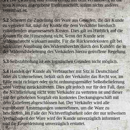
vom Kunden angegebene Lieferanschrift, sofern nichts anderes
vereinbart ist.
5.2
Scheitert die Zustellung der Ware aus Gründen, die der Kunde
zu vertreten hat, trägt der Kunde die dem Verkäufer hierdurch
entstehenden angemessenen Kosten. Dies gilt im Hinblick auf die
Kosten für die Hinsendung nicht, wenn der Kunde sein
Widerrufsrecht wirksam ausübt. Für die Rücksendekosten gilt bei
wirksamer Ausübung des Widerrufsrechts durch den Kunden die in
der Widerrufsbelehrung des Verkäufers hierzu getroffene Regelung.
5.3
Selbstabholung ist aus logistischen Gründen nicht möglich.
5.4
Handelt der Kunde als Verbraucher mit Sitz in Deutschland
oder als Unternehmer, behält sich der Verkäufer das Recht vor, im
Falle nicht richtiger oder nicht ordnungsgemäßer Selbstbelieferung
vom Vertrag zurückzutreten. Dies gilt jedoch nur für den Fall, dass
die Nichtlieferung nicht vom Verkäufer zu vertreten ist und dieser
mit der gebotenen Sorgfalt ein konkretes Deckungsgeschäft mit
dem Zulieferer abgeschlossen hat. Der Verkäufer wird alle
zumutbaren Anstrengungen unternehmen, um die Ware zu
beschaffen. Im Falle der Nichtverfügbarkeit oder der nur teilweisen
Verfügbarkeit der Ware wird der Kunde unverzüglich informiert
und die Gegenleistung unverzüglich erstattet.