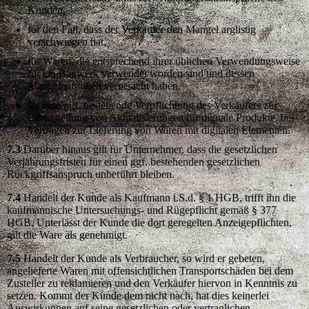
Kunden,
für den Fall, dass der Verkäufer den Mangel arglistig
verschwiegen hat,
für Waren, die entsprechend ihrer üblichen Verwendungsweise
für ein Bauwerk verwendet worden sind und dessen
Mangelhaftigkeit verursacht haben,
für eine ggf. bestehende Verpflichtung des Verkäufers zur
Bereitstellung von Aktualisierungen für digitale Produkte, bei
Verträgen zur Lieferung von Waren mit digitalen Elementen.
7.3
Darüber hinaus gilt für Unternehmer, dass die gesetzlichen
Verjährungsfristen für einen ggf. bestehenden gesetzlichen
Rückgriffsanspruch unberührt bleiben.
7.4
Handelt der Kunde als Kaufmann i.S.d. § 1 HGB, trifft ihn die
kaufmännische Untersuchungs- und Rügepflicht gemäß § 377
HGB. Unterlässt der Kunde die dort geregelten Anzeigepflichten,
gilt die Ware als genehmigt.
7.5
Handelt der Kunde als Verbraucher, so wird er gebeten,
angelieferte Waren mit offensichtlichen Transportschäden bei dem
Zusteller zu reklamieren und den Verkäufer hiervon in Kenntnis zu
setzen. Kommt der Kunde dem nicht nach, hat dies keinerlei
Auswirkungen auf seine gesetzlichen oder vertraglichen