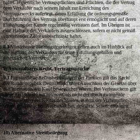
haftet. Wesentliche Vertragspflichten sind Pflichten, die der Vertrag
dem Verkäufer nach seinem Inhalt zur Erreichung des
Vertragszwecks auferlegt, deren Erfüllung die ordnungsgemäße
Durchführung des Vertrags überhaupt erst ermöglicht und auf deren
Einhaltung der Kunde regelmäßig vertrauen darf. Im Übrigen ist
eine Haftung des Verkäufers ausgeschlossen, sofern er nicht gemäß
vorstehender Ziffer unbeschränkt haftet.
8.3
Vorstehende Haftungsregelungen gelten auch im Hinblick auf
die Haftung des Verkäufers für seine Erfüllungsgehilfen und
gesetzlichen Vertreter.
9) Anwendbares Recht, Vertragssprache
9.1
Für sämtliche Rechtsbeziehungen der Parteien gilt das Recht
der Bundesrepublik Deutschland unter Ausschluss der Gesetze über
den internationalen Kauf beweglicher Waren. Bei Verbrauchern gilt
diese Rechtswahl nur insoweit, als nicht der durch zwingende
Bestimmungen des Rechts des Staates, in dem der Verbraucher
seinen gewöhnlichen Aufenthalt hat, gewährte Schutz entzogen
wird.
9.2
Die Vertragssprache ist Deutsch.
10) Alternative Streitbeilegung