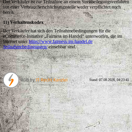
Der Verkäufer ist zur Teilnahme an einem Streitbeilegungsverfahren
vor einer Verbraucherschlichtungsstelle weder verpflichtet noch
bereit.
11) Verhaltenskodex
Der Verkäufer hat sich den Teilnahmebedingungen für die
eCommerce-Initiative „Fairness im Handel“ unterworfen, die im
Internet unter
https://www.fairness-im-handel.de
/teilnahmebedingungen
/
einsehbar sind.
Stand: 07.08.2026, 04:23:41