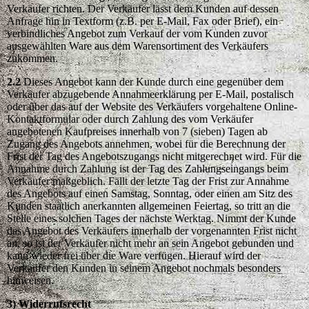
Verkäufer richten. Der Verkäufer lässt dem Kunden auf dessen
Anfrage hin in Textform (z.B. per E-Mail, Fax oder Brief), ein
verbindliches Angebot zum Verkauf der vom Kunden zuvor
ausgewählten Ware aus dem Warensortiment des Verkäufers
zukommen.
2.2
Dieses Angebot kann der Kunde durch eine gegenüber dem
Verkäufer abzugebende Annahmeerklärung per E-Mail, postalisch
oder über das auf der Website des Verkäufers vorgehaltene Online-
Kontaktformular oder durch Zahlung des vom Verkäufer
angebotenen Kaufpreises innerhalb von 7 (sieben) Tagen ab
Zugang des Angebots annehmen, wobei für die Berechnung der
Frist der Tag des Angebotszugangs nicht mitgerechnet wird. Für die
Annahme durch Zahlung ist der Tag des Zahlungseingangs beim
Verkäufer maßgeblich. Fällt der letzte Tag der Frist zur Annahme
des Angebots auf einen Samstag, Sonntag, oder einen am Sitz des
Kunden staatlich anerkannten allgemeinen Feiertag, so tritt an die
Stelle eines solchen Tages der nächste Werktag. Nimmt der Kunde
das Angebot des Verkäufers innerhalb der vorgenannten Frist nicht
an, so ist der Verkäufer nicht mehr an sein Angebot gebunden und
kann wieder frei über die Ware verfügen. Hierauf wird der
Verkäufer den Kunden in seinem Angebot nochmals besonders
hinweisen.
3) Widerrufsrecht