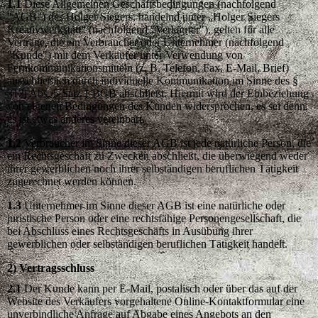
1.1
Diese Allgemeinen Geschäftsbedingungen (nachfolgend
"AGB") des Holger Siegers, handelnd unter „Holger Siegers
Kreativwerkstatt“ (nachfolgend "Verkäufer"), gelten für alle
Verträge, die ein Verbraucher oder Unternehmer (nachfolgend
"Kunde") mit dem Verkäufer unter Verwendung von
Fernkommunikationsmitteln (z. B. Telefon, Fax, E-Mail, Brief)
ausschließlich durch individuelle Kommunikation im Sinne des §
312j Abs. 5 Satz 1 BGB abschließt. Hiermit wird der Einbeziehung
von eigenen Bedingungen des Kunden widersprochen, es sei denn,
es ist etwas anderes vereinbart.
1.2
Verbraucher im Sinne dieser AGB ist jede natürliche Person, die
ein Rechtsgeschäft zu Zwecken abschließt, die überwiegend weder
ihrer gewerblichen noch ihrer selbständigen beruflichen Tätigkeit
zugerechnet werden können.
1.3
Unternehmer im Sinne dieser AGB ist eine natürliche oder
juristische Person oder eine rechtsfähige Personengesellschaft, die
bei Abschluss eines Rechtsgeschäfts in Ausübung ihrer
gewerblichen oder selbständigen beruflichen Tätigkeit handelt.
2) Vertragsschluss
2.1
Der Kunde kann per E-Mail, postalisch oder über das auf der
Website des Verkäufers vorgehaltene Online-Kontaktformular eine
unverbindliche Anfrage auf Abgabe eines Angebots an den