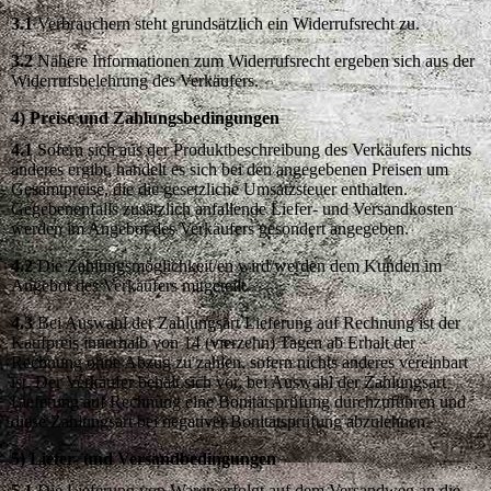
3.1
Verbrauchern steht grundsätzlich ein Widerrufsrecht zu.
3.2
Nähere Informationen zum Widerrufsrecht ergeben sich aus der
Widerrufsbelehrung des Verkäufers.
4) Preise und Zahlungsbedingungen
4.1
Sofern sich aus der Produktbeschreibung des Verkäufers nichts
anderes ergibt, handelt es sich bei den angegebenen Preisen um
Gesamtpreise, die die gesetzliche Umsatzsteuer enthalten.
Gegebenenfalls zusätzlich anfallende Liefer- und Versandkosten
werden im Angebot des Verkäufers gesondert angegeben.
4.2
Die Zahlungsmöglichkeit/en wird/werden dem Kunden im
Angebot des Verkäufers mitgeteilt.
4.3
Bei Auswahl der Zahlungsart Lieferung auf Rechnung ist der
Kaufpreis innerhalb von 14 (vierzehn) Tagen ab Erhalt der
Rechnung ohne Abzug zu zahlen, sofern nichts anderes vereinbart
ist. Der Verkäufer behält sich vor, bei Auswahl der Zahlungsart
Lieferung auf Rechnung eine Bonitätsprüfung durchzuführen und
diese Zahlungsart bei negativer Bonitätsprüfung abzulehnen.
5) Liefer- und Versandbedingungen
5.1
Die Lieferung von Waren erfolgt auf dem Versandweg an die