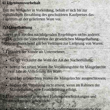
6) Eigentumsvorbehalt
Tritt der Verkäufer in Vorleistung, behält er sich bis zur
vollständigen Bezahlung des geschuldeten Kaufpreises das
Eigentum an der gelieferten Ware vor.
7) Mängelhaftung
Soweit sich aus den nachfolgenden Regelungen nichts anderes
ergibt, gelten die Vorschriften der gesetzlichen Mängelhaftung.
Hiervon abweichend gilt bei Verträgen zur Lieferung von Waren:
7.1
Handelt der Kunde als Unternehmer,
hat der Verkäufer die Wahl der Art der Nacherfüllung;
beträgt bei neuen Waren die Verjährungsfrist für Mängelrechte
ein Jahr ab Ablieferung der Ware;
sind bei gebrauchten Waren die Mängelrechte ausgeschlossen;
beginnt die Verjährung nicht erneut, wenn im Rahmen der
Mängelhaftung eine Ersatzlieferung erfolgt.
7.2
Die vorstehend geregelten Haftungsbeschränkungen und
Fristverkürzungen gelten nicht
für Schadensersatz- und Aufwendungsersatzansprüche des