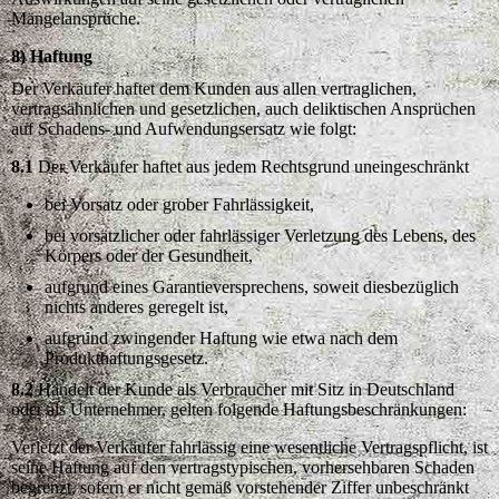
Mängelansprüche.
8) Haftung
Der Verkäufer haftet dem Kunden aus allen vertraglichen,
vertragsähnlichen und gesetzlichen, auch deliktischen Ansprüchen
auf Schadens- und Aufwendungsersatz wie folgt:
8.1
Der Verkäufer haftet aus jedem Rechtsgrund uneingeschränkt
bei Vorsatz oder grober Fahrlässigkeit,
bei vorsätzlicher oder fahrlässiger Verletzung des Lebens, des
Körpers oder der Gesundheit,
aufgrund eines Garantieversprechens, soweit diesbezüglich
nichts anderes geregelt ist,
aufgrund zwingender Haftung wie etwa nach dem
Produkthaftungsgesetz.
8.2
Handelt der Kunde als Verbraucher mit Sitz in Deutschland
oder als Unternehmer, gelten folgende Haftungsbeschränkungen:
Verletzt der Verkäufer fahrlässig eine wesentliche Vertragspflicht, ist
seine Haftung auf den vertragstypischen, vorhersehbaren Schaden
begrenzt, sofern er nicht gemäß vorstehender Ziffer unbeschränkt