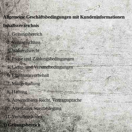
Allgemeine Geschäftsbedingungen mit Kundeninformationen
Inhaltsverzeichnis
Geltungsbereich
Vertragsschluss
Widerrufsrecht
Preise und Zahlungsbedingungen
Liefer- und Versandbedingungen
Eigentumsvorbehalt
Mängelhaftung
Haftung
Anwendbares Recht, Vertragssprache
Alternative Streitbeilegung
Verhaltenskodex
1) Geltungsbereich